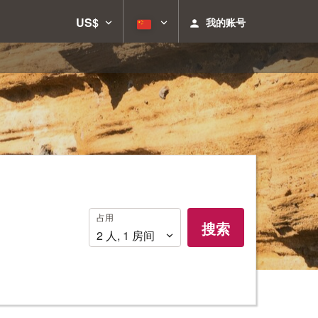
US$
我的账号
占
占用
搜索
用
2
人
,
1
房间