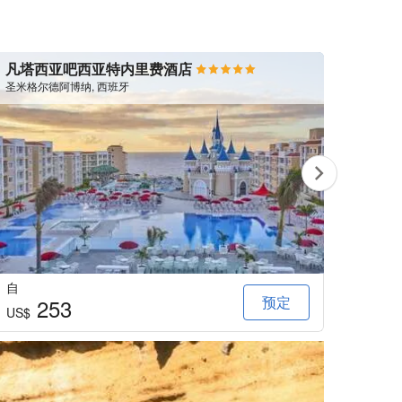
凡塔西亚吧西亚特内里费酒店
桑多
圣米格尔德阿博纳, 西班牙
圣米格
自
自
预定
253
US$
US$