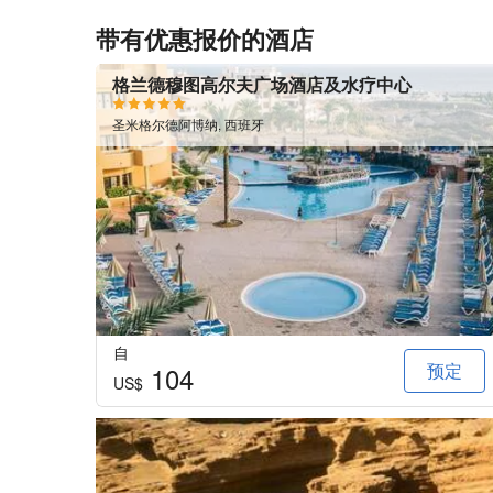
带有优惠报价的酒店
格兰德穆图高尔夫广场酒店及水疗中心
圣米格尔德阿博纳, 西班牙
自
预定
104
US$