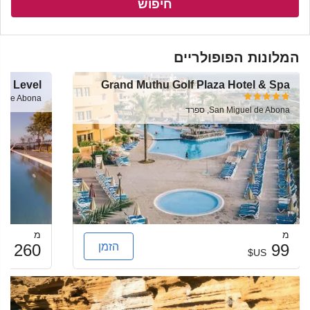
חיפוש
המלונות הפופולריים
al Level
Grand Muthu Golf Plaza Hotel & Spa
guel de Abona
San Miguel de Abona, ספרד
מ
מ
הזמן
260
99
US$
US$