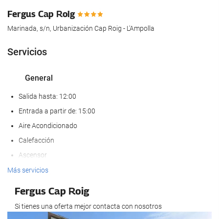
Fergus Cap Roig
Marinada, s/n, Urbanización Cap Roig - L'Ampolla
Servicios
General
Salida hasta: 12:00
Entrada a partir de: 15:00
Aire Acondicionado
Calefacción
Ascensor
Adaptado para personas con movilidad reducida
Más servicios
Habitaciones No fumadores
Fergus Cap Roig
Hotel no fumadores
Si tienes una oferta mejor contacta con nosotros
No admite mascotas