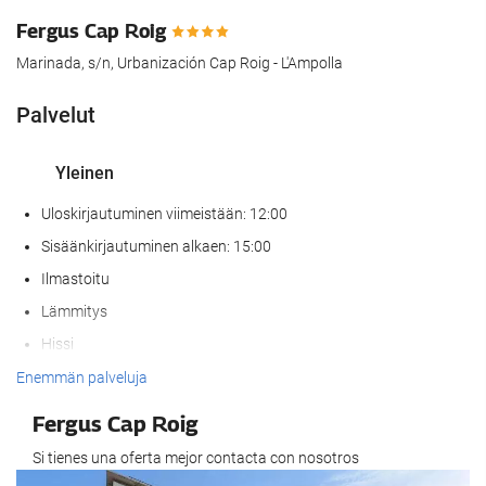
Fergus Cap Roig
Marinada, s/n, Urbanización Cap Roig - L'Ampolla
Palvelut
Yleinen
Uloskirjautuminen viimeistään: 12:00
Sisäänkirjautuminen alkaen: 15:00
Ilmastoitu
Lämmitys
Hissi
Pääsy liikuntarajoitteisille asiakkaille
Enemmän palveluja
Huoneissa tupakointi kielletty
Fergus Cap Roig
Kaikki tilat savuttomia (julkiset ja yksityiset)
Si tienes una oferta mejor contacta con nosotros
Ei lemmikkejä