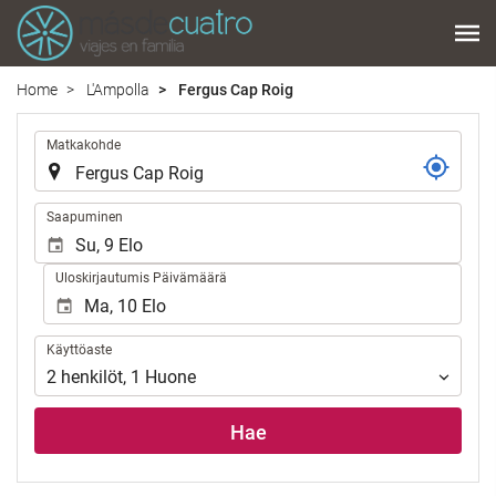
Home
L'Ampolla
Fergus Cap Roig
.
Matkakohde
.
Saapuminen
Uloskirjautumis Päivämäärä
Käyttöaste
Käyttöaste
2
henkilöt
,
1
Huone
Hae