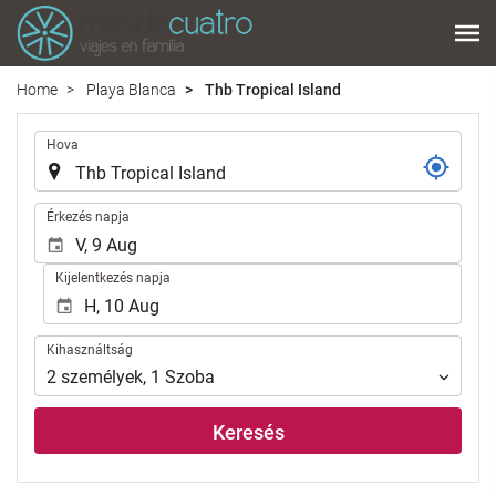
Home
Playa Blanca
Thb Tropical Island
.
Hova
.
Érkezés napja
Kijelentkezés napja
Kihasználtság
Kihasználtság
2
személyek
,
1
Szoba
Keresés