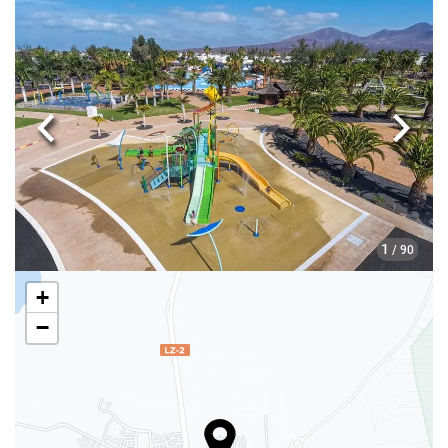
Receptionen
Døgnåben reception
Bagageopbevaring
Previous
Næst
Mad og drikke
À la carte-restaurant
Bar
1
/ 90
Swimmingpool
+
Swimmingpool
−
Parkering
Parkering