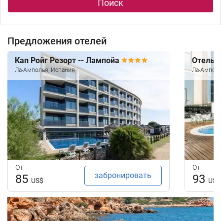
Поиск
Предложения отелей
Кап Ройг Резорт -- Лампойа
Отель 
Ла-Амполья, Испания
Ла-Амполь
От
От
забронировать
85
93
US$
US$