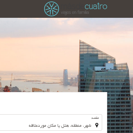
s
.
مقصد