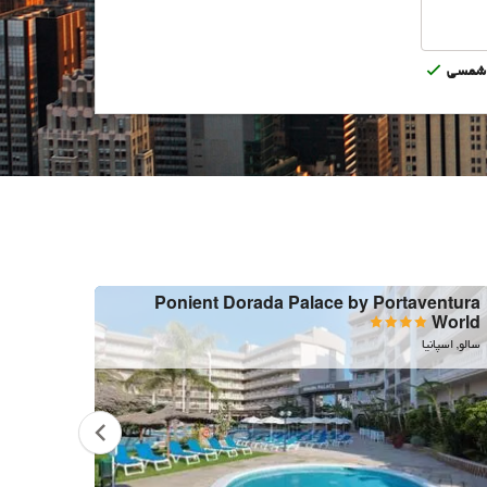
شمسى
Ponient Dorada Palace by Portaventura
l Park
World
La Pineda, اسپ
سالو, اسپانیا