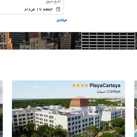
تاریخ خروج
ميلادى
PlayaCartaya
Cartaya, اسپانیا